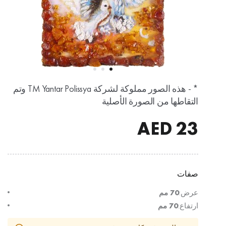
* - هذه الصور مملوكة لشركة TM Yantar Polissya وتم
التقاطها من الصورة الأصلية
AED
23
صفات
عرض:
70 مم
ارتفاع:
70 مم