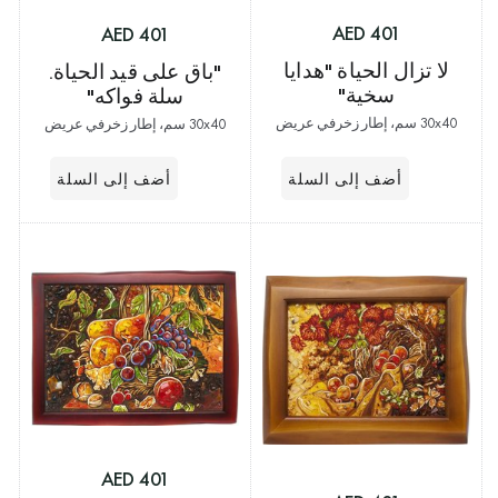
401 AED
401 AED
لا تزال الحياة "هدايا
"باق على قيد الحياة.
سخية"
سلة فواكه"
30x40 سم، إطار زخرفي عريض
30x40 سم، إطار زخرفي عريض
401 AED