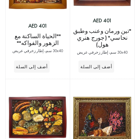
401 AED
401 AED
"تين ورمان وعنب وطبق
""الحياة الساكنة مع
نحاسي" (جورج هنري
الزهور والفواكه""
هول)
30x40 سم، إطار زخرفي عريض
30x40 سم، إطار زخرفي عريض