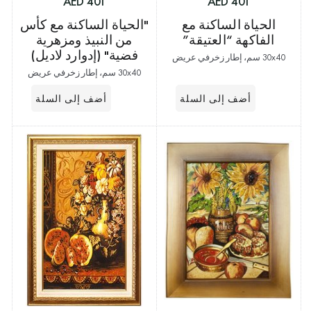
401 AED
401 AED
الحياة الساكنة مع
"الحياة الساكنة مع كأس
الفاكهة “العتيقة”
من النبيذ ومزهرية
فضية" (إدوارد لاديل)
30x40 سم، إطار زخرفي عريض
30x40 سم، إطار زخرفي عريض