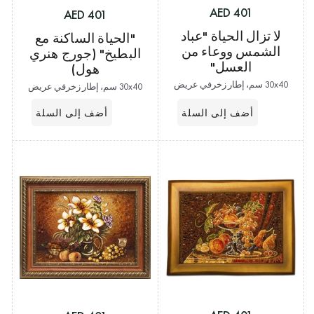
401 AED
401 AED
لا تزال الحياة "عباد
"الحياة الساكنة مع
الشمس ووعاء من
البطيخ" (جورج هنري
العسل"
هول)
30x40 سم، إطار زخرفي عريض
30x40 سم، إطار زخرفي عريض