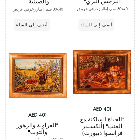
النرجس البري"
والصينية"
30x40 سم، إطار زخرفي عريض
30x40 سم، إطار زخرفي عريض
401 AED
401 AED
"الحياة الساكنة مع
"الفراولة والزهور
العنب" (ألكسندر
والتوت"
فرانسوا ديبورت)