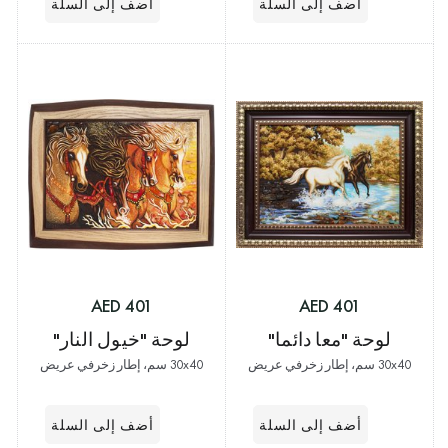
401 AED
401 AED
لوحة "معا دائما"
لوحة "خيول النار"
30x40 سم، إطار زخرفي عريض
30x40 سم، إطار زخرفي عريض