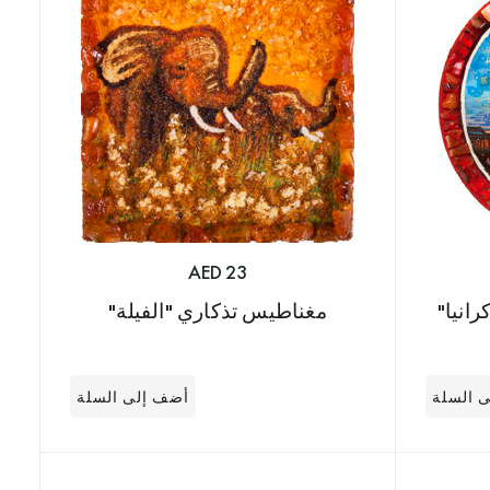
23 AED
انيا"
مغناطيس تذكاري "الفيلة"