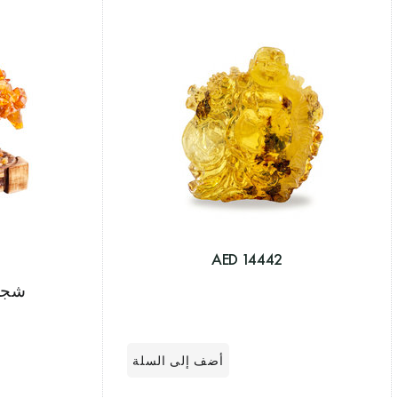
14442 AED
شجرة