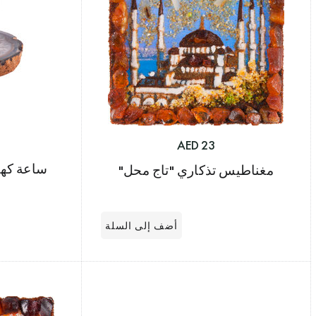
23 AED
ساعة كهر
مغناطيس تذكاري "تاج محل"