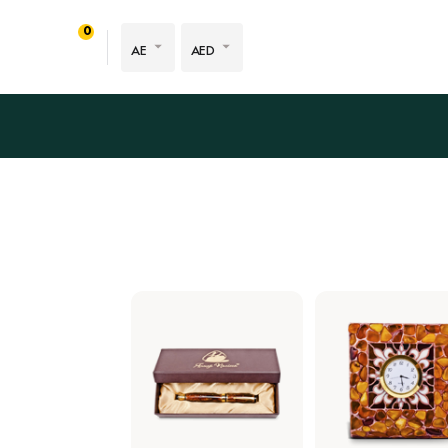
0
AE
AED