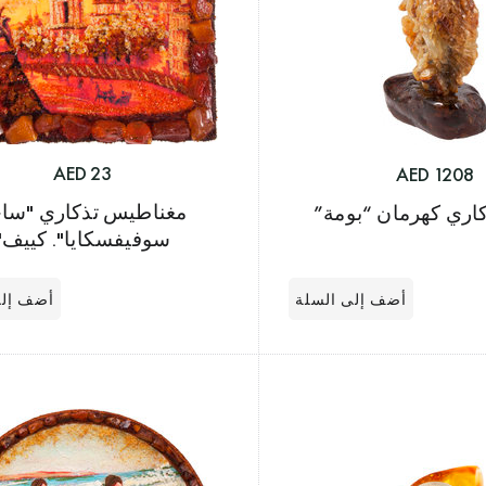
23 AED
1208 AED
مغناطيس تذكاري "سا
كاري كهرمان “بومة”
سوفيفسكايا". كييف"