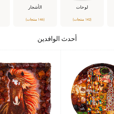
لوحات
الأشجار
(142 منتجات)
(146 منتجات)
أحدث الوافدين