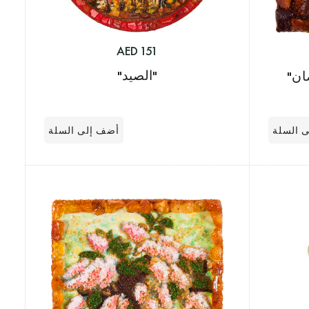
151 AED
"الصيد"
ان"