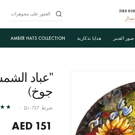
تصال
صور العنبر
هدايا تذكارية
AMBER HATS COLLECTION
"عباد الشم
جوخ)
شرط: Дт-727
AED
151