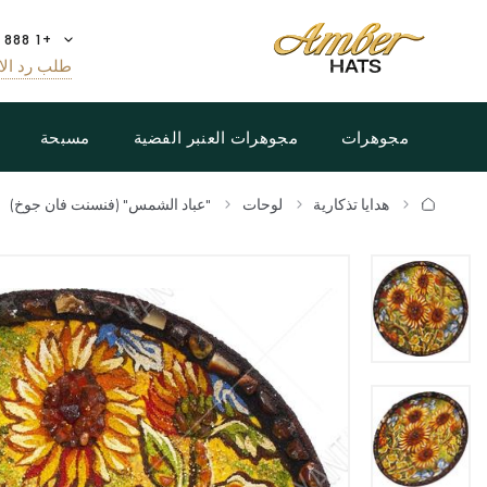
+1 888 808 5188
طلب رد الا
مجوهرات
مجوهرات العنبر الفضية
مسبحة
هدايا تذكارية
لوحات
"عباد الشمس" (فنسنت فان جوخ)