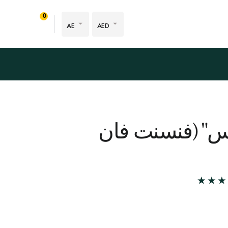
0
AE
AED
س" (فنسنت فان