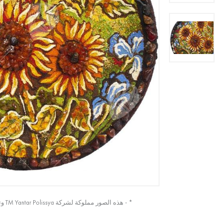
* - هذه الصور مملوكة لشركة TM Yantar Polissya وتم التقاطها من الصورة الأصلية