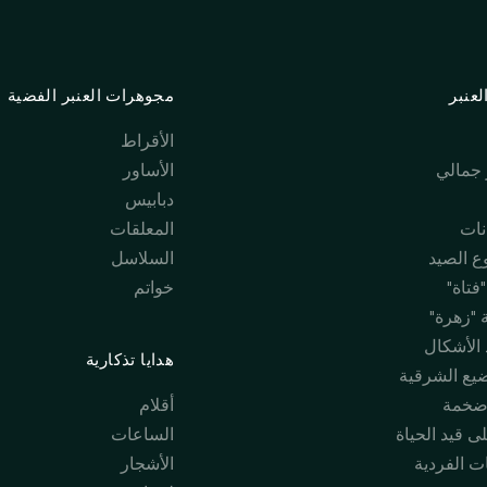
عنبر
مجوهرات العنبر الفضية
الأقراط
جمالي
الأساور
دبابيس
نات
المعلقات
 الصيد
السلاسل
فتاة"
خواتم
 "زهرة"
 الأشكال
هدايا تذكارية
ضيع الشرقية
ضخمة
أقلام
ى قيد الحياة
الساعات
ت الفردية
الأشجار