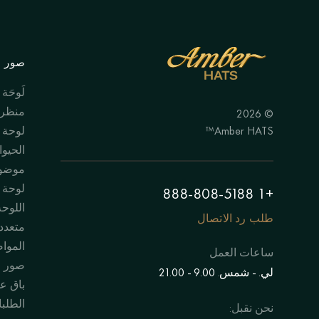
صور ال
لَوحَة
منظر 
© 2026
Amber HATS™
لوحة
الحيوا
موضوع
لوحة "
+1 888-808-5188
اللوحة
طلب رد الاتصال
متعدد
الموا
ساعات العمل
صور 
لي. - شمس. 9.00 - 21.00
باق عل
الطلبا
نحن نقبل: