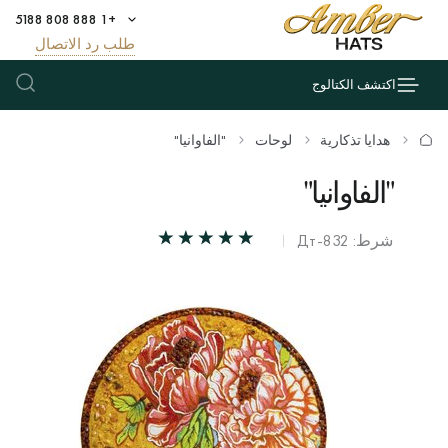
+1 888 808 5188
طلب رد الاتصال
اكتشف الكتالوج
هدايا تذكارية
لوحات
"الفاوانيا"
"الفاوانيا"
شرط: Дт-832