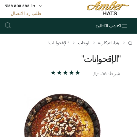
+1 888 808 5188
طلب رد الاتصال
اكتشف الكتالوج
هدايا تذكارية
لوحات
"الإقحوانات"
"الإقحوانات"
شرط: Дт-56