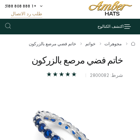
+1 888 808 5188
طلب رد الاتصال
اكتشف الكتالوج
مجوهرات
خواتم
خاتم فضي مرصع بالزركون
خاتم فضي مرصع بالزركون
شرط: 2800082