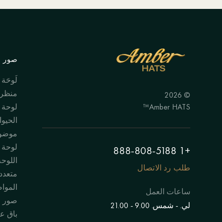
صور ال
لَوحَة
منظر 
© 2026
Amber HATS™
لوحة
الحيوا
موضوع
لوحة "
+1 888-808-5188
اللوحة
طلب رد الاتصال
متعدد
الموا
ساعات العمل
صور 
لي. - شمس. 9.00 - 21.00
باق عل