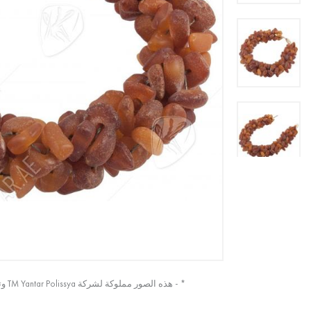
* - هذه الصور مملوكة لشركة TM Yantar Polissya وتم التقاطها من الصورة الأصلية