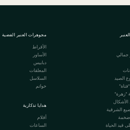
عنبر
مجوهرات العنبر الفضية
الأقراط
جمالي
الأساور
دبابيس
نات
المعلقات
 الصيد
السلاسل
فتاة"
خواتم
 "زهرة"
 الأشكال
هدايا تذكارية
ضيع الشرقية
ضخمة
أقلام
ى قيد الحياة
الساعات