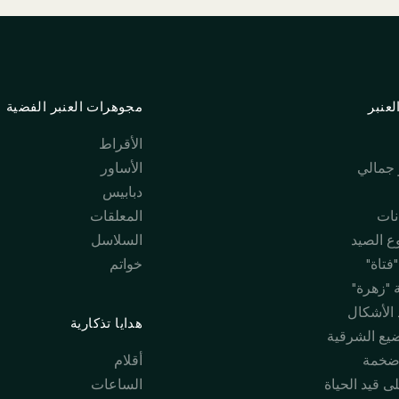
عنبر
مجوهرات العنبر الفضية
الأقراط
جمالي
الأساور
دبابيس
نات
المعلقات
 الصيد
السلاسل
فتاة"
خواتم
 "زهرة"
 الأشكال
هدايا تذكارية
ضيع الشرقية
ضخمة
أقلام
ى قيد الحياة
الساعات