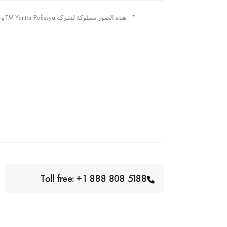
* - هذه الصور مملوكة لشركة TM Yantar Polissya وتم التقاطها من الصورة الأصلية
Toll free: +1 888 808 5188