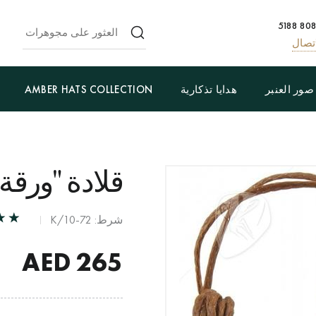
تصال
صور العنبر
هدايا تذكارية
AMBER HATS COLLECTION
قلادة "ورق
شرط: К/10-72
AED
265