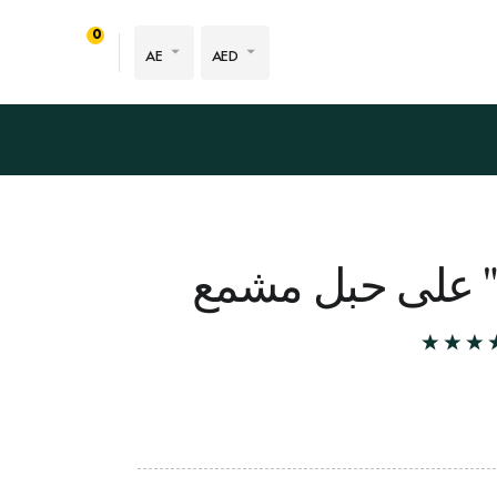
0
AE
AED
ة" على حبل مشمع