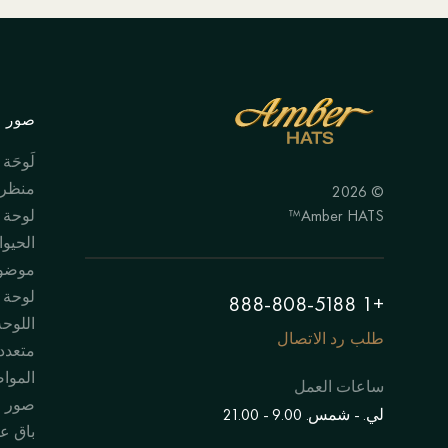
صور ال
لَوحَة
منظر 
© 2026
Amber HATS™
لوحة
الحيوا
موضوع
لوحة "
+1 888-808-5188
اللوحة
طلب رد الاتصال
متعدد
الموا
ساعات العمل
صور 
لي. - شمس. 9.00 - 21.00
باق عل