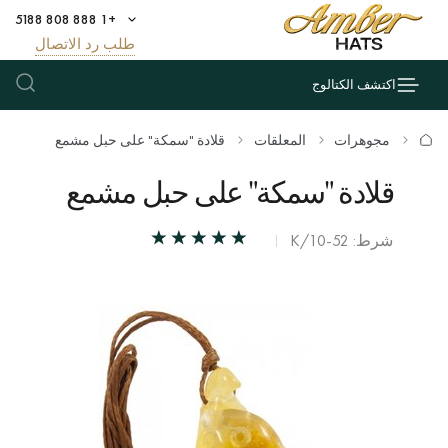
+1 888 808 5188
طلب رد الاتصال
اكتشف الكتالوج
مجوهرات
المعلقات
قلادة "سمكة" على حبل مشمع
قلادة "سمكة" على حبل مشمع
شرط: К/10-52