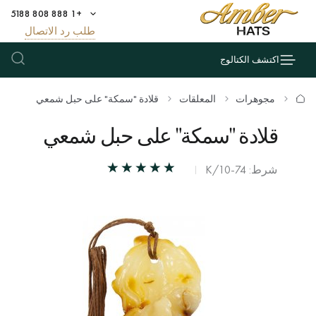
+1 888 808 5188
طلب رد الاتصال
اكتشف الكتالوج
مجوهرات
المعلقات
قلادة "سمكة" على حبل شمعي
قلادة "سمكة" على حبل شمعي
شرط: К/10-74