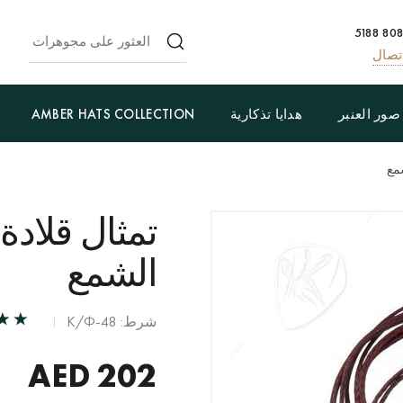
تصال
صور العنبر
هدايا تذكارية
AMBER HATS COLLECTION
مع
تمثال قلادة
الشمع
شرط: К/Ф-48
AED
202