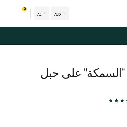
0
AE
AED
 "السمكة" على حبل