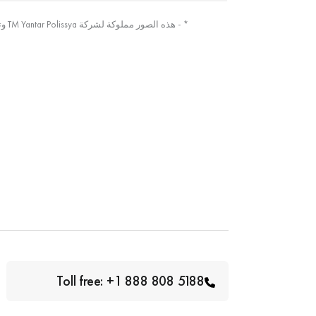
* - هذه الصور مملوكة لشركة TM Yantar Polissya وتم التقاطها من الصورة الأصلية
Toll free: +1 888 808 5188