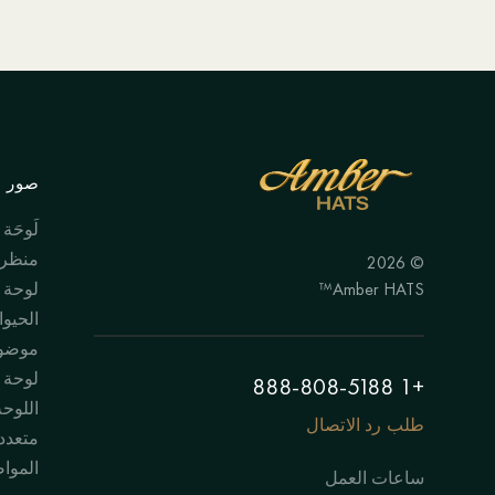
صور ال
لَوحَة
منظر 
© 2026
Amber HATS™
لوحة
الحيوا
موضوع
لوحة "
+1 888-808-5188
اللوحة
طلب رد الاتصال
متعدد
الموا
ساعات العمل