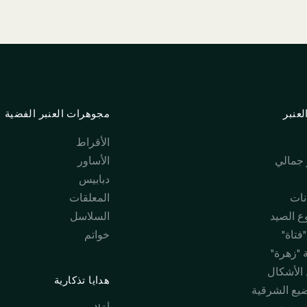
عنبر
مجوهرات العنبر الفضية
الأقراط
جمالي
الأساور
دبابيس
نات
المعلقات
 الصيد
السلاسل
فتاة"
خواتم
 "زهرة"
 الأشكال
هدايا تذكارية
ضيع الشرقية