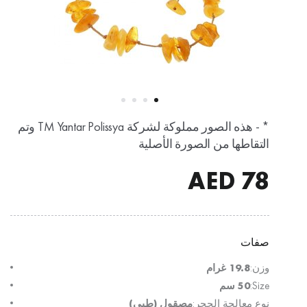
* - هذه الصور مملوكة لشركة TM Yantar Polissya وتم
التقاطها من الصورة الأصلية
AED
78
صفات
وزن:
19.8 غرام
Size:
50 سم
نوع معالجة الحجر:
مصقول (طبي)