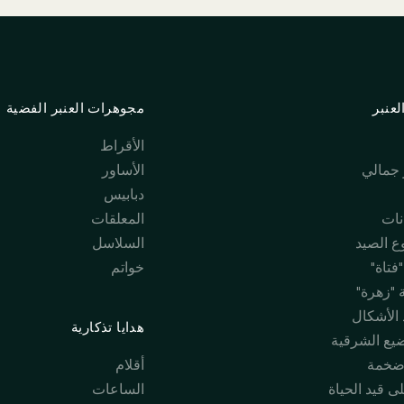
عنبر
مجوهرات العنبر الفضية
الأقراط
جمالي
الأساور
دبابيس
نات
المعلقات
 الصيد
السلاسل
فتاة"
خواتم
 "زهرة"
 الأشكال
هدايا تذكارية
ضيع الشرقية
ضخمة
أقلام
ى قيد الحياة
الساعات