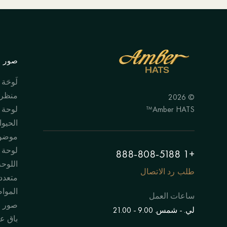
صور ال
لَوحَة
منظر 
© 2026
Amber HATS™
لوحة
الحيوا
موضوع
لوحة "
+1 888-808-5188
اللوحة
طلب رد الاتصال
متعدد
الموا
ساعات العمل
صور 
لي. - شمس. 9.00 - 21.00
باق عل