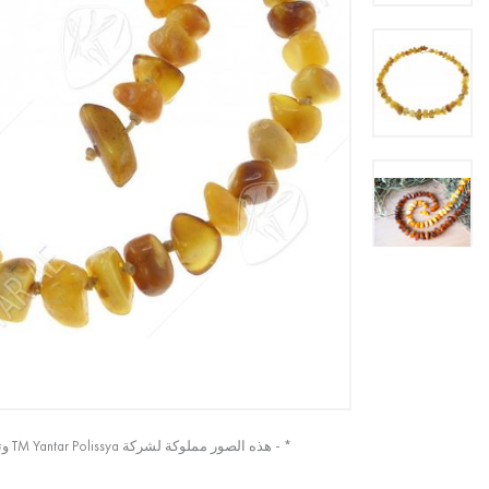
* - هذه الصور مملوكة لشركة TM Yantar Polissya وتم التقاطها من الصورة الأصلية