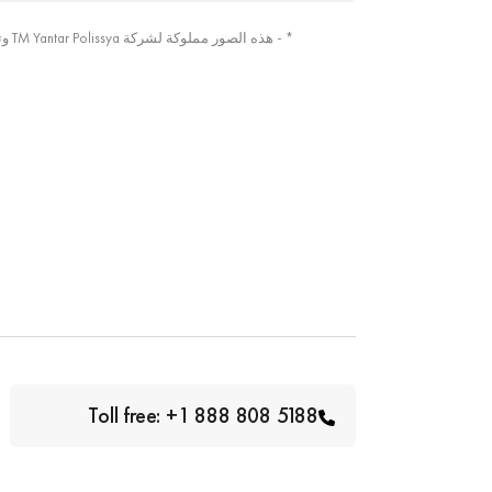
* - هذه الصور مملوكة لشركة TM Yantar Polissya وتم التقاطها من الصورة الأصلية
Toll free: +1 888 808 5188