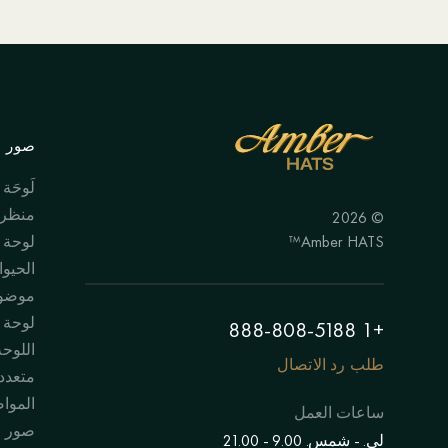
صور ال
لَوحَة
منظر 
© 2026
Amber HATS™
لوحة
الحيوا
موضوع
لوحة "
+1 888-808-5188
اللوحة
طلب رد الاتصال
متعدد
الموا
ساعات العمل
صور 
لي. - شمس. 9.00 - 21.00