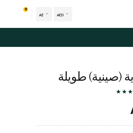
0
AE
AED
 (صينية) طويلة