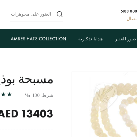
تصال
صور العنبر
هدايا تذكارية
AMBER HATS COLLECTION
مسبحة بوذية
شرط: Чп-130
AED
13403