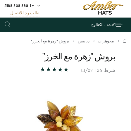
+1 888 808 5188
طلب رد الاتصال
اكتشف الكتالوج
مجوهرات
دبابيس
بروش "زهرة مع الخرز"
بروش "زهرة مع الخرز"
شرط: Ш/02-136