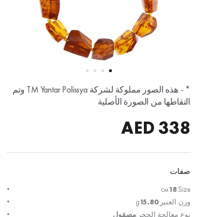
* - هذه الصور مملوكة لشركة TM Yantar Polissya وتم
التقاطها من الصورة الأصلية
AED
338
صفات
см
18
Size:
وزن العنبر:
15.80
g
نوع معالجة الحجر:
مصقول