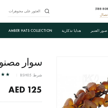
تصال
صور العنبر
هدايا تذكارية
AMBER HATS COLLECTION
سوار مصنوع
شرط: BSH05
AED
125