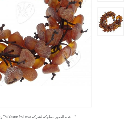
* - هذه الصور مملوكة لشركة TM Yantar Polissya وتم التقاطها من الصورة الأصلية