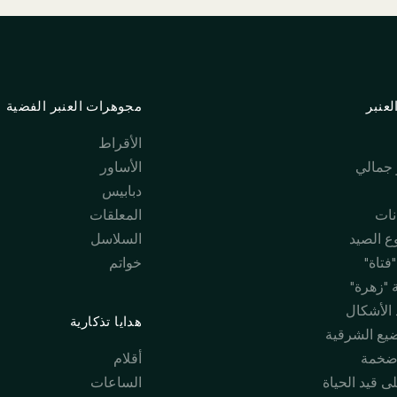
عنبر
مجوهرات العنبر الفضية
الأقراط
جمالي
الأساور
دبابيس
نات
المعلقات
 الصيد
السلاسل
فتاة"
خواتم
 "زهرة"
 الأشكال
هدايا تذكارية
ضيع الشرقية
ضخمة
أقلام
ى قيد الحياة
الساعات