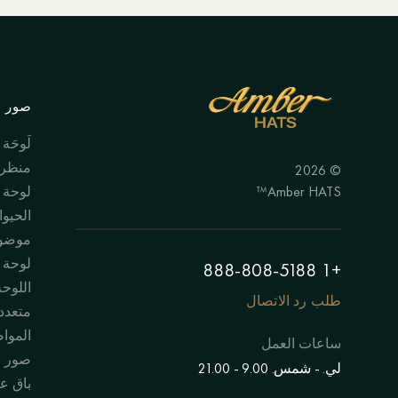
صور ال
لَوحَة
منظر 
© 2026
Amber HATS™
لوحة
الحيوا
موضوع
لوحة "
+1 888-808-5188
اللوحة
طلب رد الاتصال
متعدد
الموا
ساعات العمل
صور 
لي. - شمس. 9.00 - 21.00
باق عل