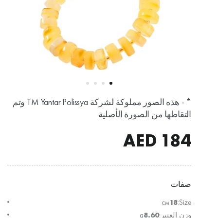
* - هذه الصور مملوكة لشركة TM Yantar Polissya وتم
التقاطها من الصورة الأصلية
AED
184
صفات
см
18
Size:
وزن العنبر:
8.60
g