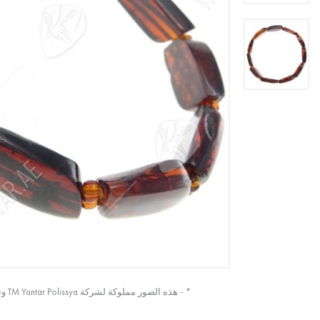
* - هذه الصور مملوكة لشركة TM Yantar Polissya وتم التقاطها من الصورة الأصلية