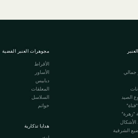
عنبر
مجوهرات العنبر الفضية
الأقراط
جمالي
الأساور
دبابيس
نات
المعلقات
 الصيد
السلاسل
فتاة"
خواتم
 "زهرة"
 الأشكال
هدايا تذكارية
ضيع الشرقية