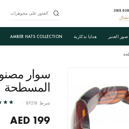
تصال
صور العنبر
هدايا تذكارية
AMBER HATS COLLECTION
طحة
سوار مصنوع
المسطحة
شرط: BP218
AED
199