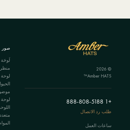
صور ال
لَوحَة
منظر 
© 2026
Amber HATS™
لوحة
الحيوا
موضوع
لوحة "
+1 888-808-5188
اللوحة
طلب رد الاتصال
متعدد
الموا
ساعات العمل