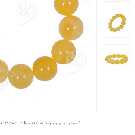
* - هذه الصور مملوكة لشركة TM Yantar Polissya وتم التقاطها من الصورة الأصلية