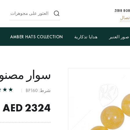
تصال
صور العنبر
هدايا تذكارية
AMBER HATS COLLECTION
سوار مصنوع
شرط: BP160
AED
2324