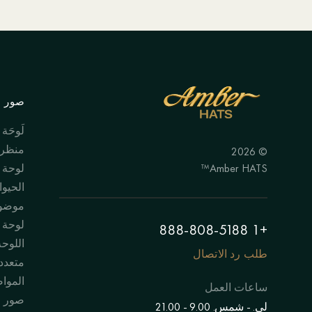
صور ال
لَوحَة
منظر 
© 2026
Amber HATS™
لوحة
الحيوا
موضوع
لوحة "
+1 888-808-5188
اللوحة
طلب رد الاتصال
متعدد
الموا
ساعات العمل
صور 
لي. - شمس. 9.00 - 21.00