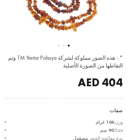
* - هذه الصور مملوكة لشركة TM Yantar Polissya وتم
التقاطها من الصورة الأصلية
AED
404
صفات
وزن:
106 غرام
Size:
90 سم
نوع معالجة الحجر:
مصقول