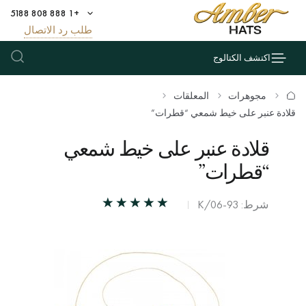
+1 888 808 5188
طلب رد الاتصال
اكتشف الكتالوج
مجوهرات
المعلقات
قلادة عنبر على خيط شمعي “قطرات”
قلادة عنبر على خيط شمعي
“قطرات”
شرط: К/06-93