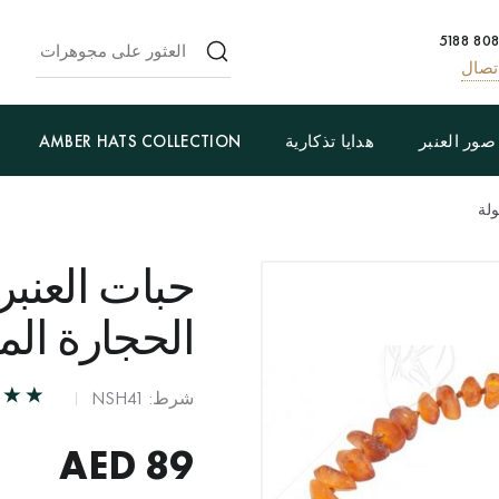
تصال
صور العنبر
هدايا تذكارية
AMBER HATS COLLECTION
ولة
حبات العنب
الحجارة ال
شرط: NSH41
AED
89