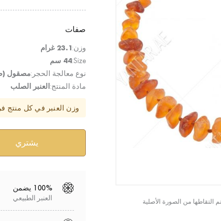
صفات
وزن:
23.1 غرام
Size:
44 سم
نوع معالجة الحجر:
مصقول (ط
مادة المنتج:
العنبر الصلب
وزن العنبر في كل منتج ف
100% يضمن
العنبر الطبيعي