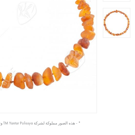
* - هذه الصور مملوكة لشركة TM Yantar Polissya وتم التقاطها من الصورة الأصلية