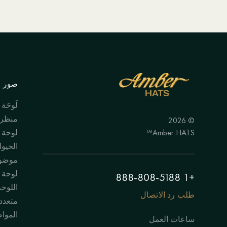
صور ال
لَوحَة
منظر 
© 2026
Amber HATS™
لوحة
الحيوا
موضوع
لوحة "
+1 888-808-5188
اللوحة
طلب رد الاتصال
متعدد
الموا
ساعات العمل