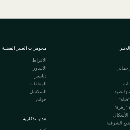
عنبر
مجوهرات العنبر الفضية
الأقراط
جمالي
الأساور
دبابيس
نات
المعلقات
 الصيد
السلاسل
فتاة"
خواتم
 "زهرة"
 الأشكال
هدايا تذكارية
ضيع الشرقية