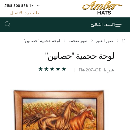
+1 888 808 5188
طلب رد الاتصال
اكتشف الكتالوج
صور العنبر
صور ضخمة
لوحة حجمية "حصانين"
لوحة حجمية "حصانين"
شرط: Пн-207-ОБ