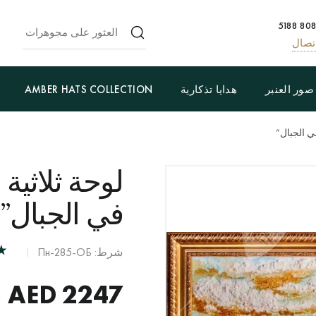
تصال
صور العنبر
هدايا تذكارية
AMBER HATS COLLECTION
ي الجبال”
لوحة ثلاثية 
في الجبال”
شرط: Пн-285-ОБ
AED
2247