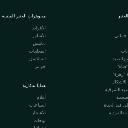
عنبر
مجوهرات العنبر الفضية
الأقراط
جمالي
الأساور
دبابيس
نات
المعلقات
 الصيد
السلاسل
فتاة"
خواتم
 "زهرة"
 الأشكال
هدايا تذكارية
ضيع الشرقية
ضخمة
أقلام
ى قيد الحياة
الساعات
ت الفردية
الأشجار
لوحات