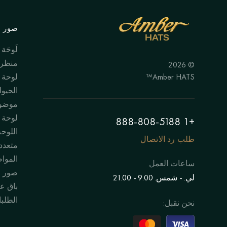
صور ال
لَوحَة
منظر 
© 2026
Amber HATS™
لوحة
الحيوا
موضوع
لوحة "
+1 888-808-5188
اللوحة
طلب رد الاتصال
متعدد
الموا
ساعات العمل
صور 
لي. - شمس. 9.00 - 21.00
باق عل
الطلبا
نحن نقبل: