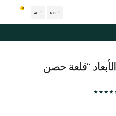
0
AE
AED
الأبعاد “قلعة حصن