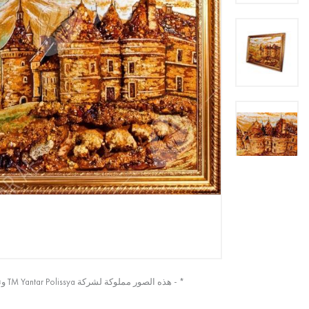
* - هذه الصور مملوكة لشركة TM Yantar Polissya وتم التقاطها من الصورة الأصلية