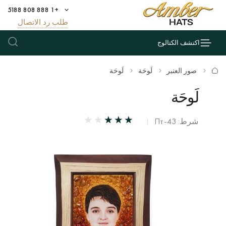
+1 888 808 5188
طلب رد الاتصال
اكتشف الكتالوج
صور العنبر
لَوحَة
لَوحَة
لَوحَة
شرط: Пт-43