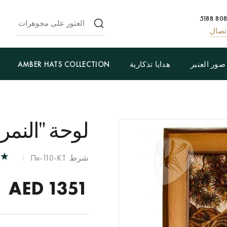
تصال
صور العنبر
هدايا تذكارية
AMBER HATS COLLECTION
لوحة "النمر
شرط: Пн-110-КТ
AED
1351