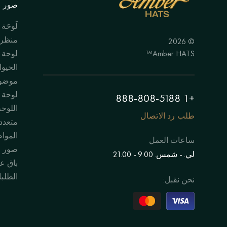
صور ال
لَوحَة
منظر 
© 2026
Amber HATS™
لوحة
الحيوا
موضوع
لوحة "
+1 888-808-5188
اللوحة
طلب رد الاتصال
متعدد
الموا
ساعات العمل
صور 
لي. - شمس. 9.00 - 21.00
باق عل
الطلبا
نحن نقبل: