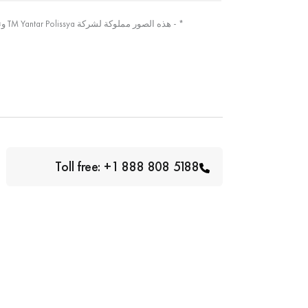
* - هذه الصور مملوكة لشركة TM Yantar Polissya وتم التقاطها من الصورة الأصلية
Toll free: +1 888 808 5188