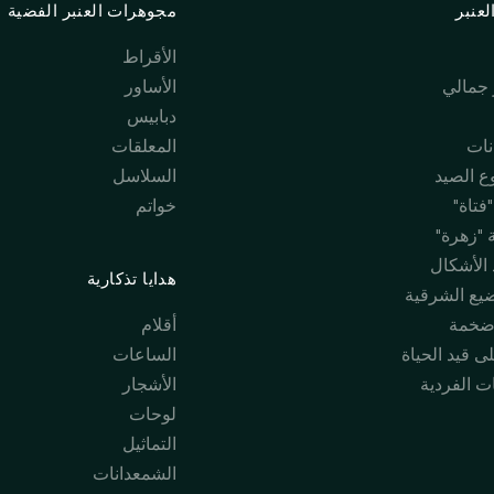
عنبر
مجوهرات العنبر الفضية
الأقراط
جمالي
الأساور
دبابيس
نات
المعلقات
 الصيد
السلاسل
فتاة"
خواتم
 "زهرة"
 الأشكال
هدايا تذكارية
ضيع الشرقية
ضخمة
أقلام
ى قيد الحياة
الساعات
ت الفردية
الأشجار
لوحات
التماثيل
الشمعدانات