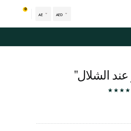
0
AE
AED
 عند الشلال"