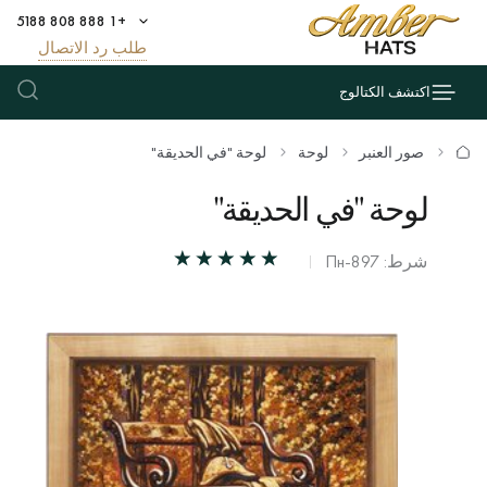
+1 888 808 5188
طلب رد الاتصال
اكتشف الكتالوج
صور العنبر
لوحة
لوحة "في الحديقة"
لوحة "في الحديقة"
شرط: Пн-897