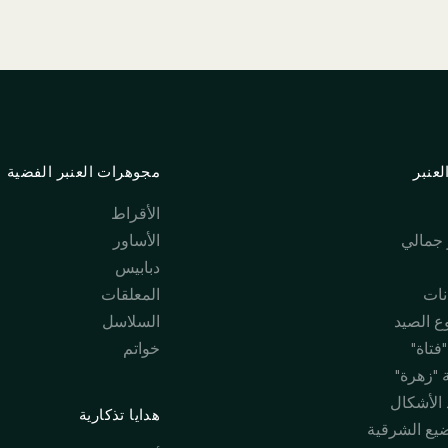
عنبر
مجوهرات العنبر الفضية
الأقراط
جمالي
الأساور
دبابيس
نات
المعلقات
 الصيد
السلاسل
فتاة"
خواتم
 "زهرة"
 الأشكال
هدايا تذكارية
ضيع الشرقية