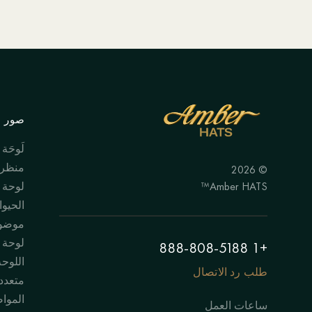
صور ال
لَوحَة
منظر 
© 2026
Amber HATS™
لوحة
الحيوا
موضوع
لوحة "
+1 888-808-5188
اللوحة
طلب رد الاتصال
متعدد
الموا
ساعات العمل