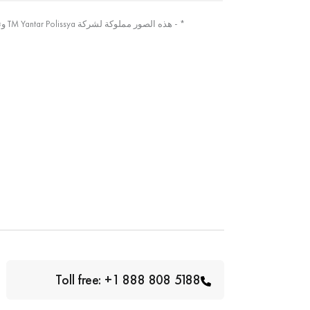
* - هذه الصور مملوكة لشركة TM Yantar Polissya وتم التقاطها من الصورة الأصلية
Toll free: +1 888 808 5188