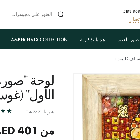
تصال
صور العنبر
هدايا تذكارية
AMBER HATS COLLECTION
وستاف كليمت)
لوحة "صورة 
الأول" (غو
شرط: Пн-747
من
401
AED