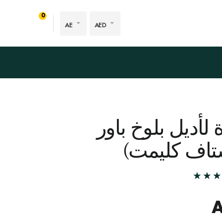
0
AE
AED
لأديل بلوخ باور
ستاف كليمت)