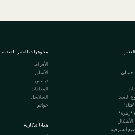
عنبر
مجوهرات العنبر الفضية
الأقراط
جمالي
الأساور
دبابيس
نات
المعلقات
 الصيد
السلاسل
فتاة"
خواتم
 "زهرة"
 الأشكال
هدايا تذكارية
ضيع الشرقية