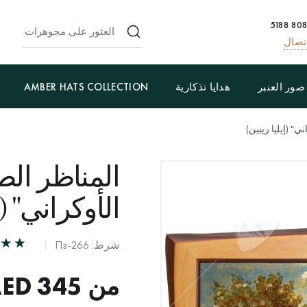
تصال
صور العنبر
هدايا تذكارية
AMBER HATS COLLECTION
ي" (إيليا ريبين)
المناظر الط
الأوكراني" (إ
شرط: Пз-266
من
345
AED