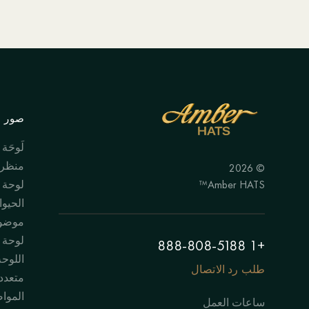
صور ال
لَوحَة
منظر 
© 2026
Amber HATS™
لوحة
الحيوا
موضوع
لوحة "
+1 888-808-5188
اللوحة
طلب رد الاتصال
متعدد
الموا
ساعات العمل