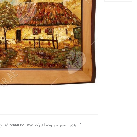
* - هذه الصور مملوكة لشركة TM Yantar Polissya وتم التقاطها من الصورة الأصلية