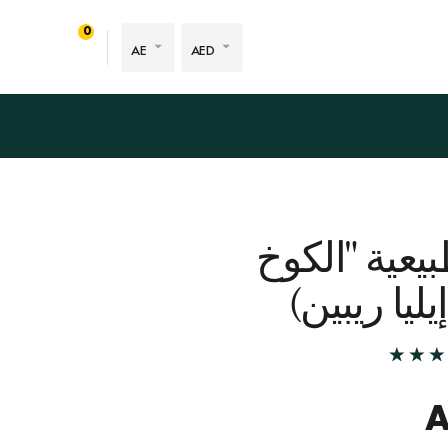
0
AE
AED
بيعية "الكوخ
يليا ريبين)