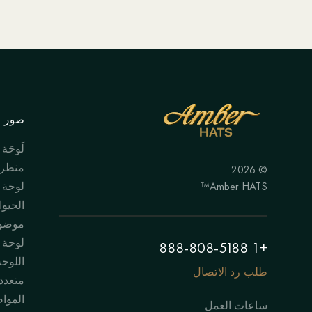
صور ال
لَوحَة
منظر 
© 2026
Amber HATS™
لوحة
الحيوا
موضوع
لوحة "
+1 888-808-5188
اللوحة
طلب رد الاتصال
متعدد
الموا
ساعات العمل