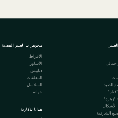
عنبر
مجوهرات العنبر الفضية
الأقراط
جمالي
الأساور
دبابيس
نات
المعلقات
 الصيد
السلاسل
فتاة"
خواتم
 "زهرة"
 الأشكال
هدايا تذكارية
ضيع الشرقية