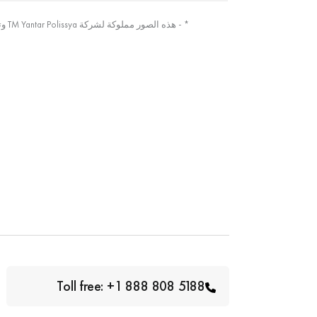
* - هذه الصور مملوكة لشركة TM Yantar Polissya وتم التقاطها من الصورة الأصلية
Toll free: +1 888 808 5188