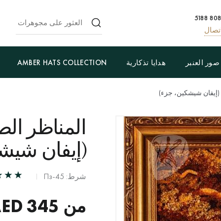
تصال
صور العنبر
هدايا تذكارية
AMBER HATS COLLECTION
 (إيفان شيشكين، جزء)
المناظر الط
(إيفان شيش
شرط: Пз-45
من
345
AED