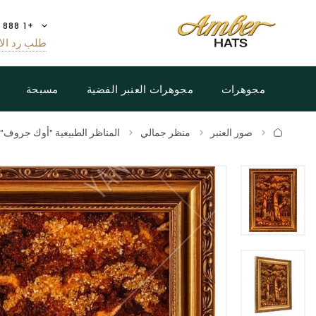
+1 888 808 5188
طلب رد الا
مجوهرات
مجوهرات العنبر الفضية
مسبحة
صور العنبر
منظر جمالي
المناظر الطبيعية "أوك جروف"