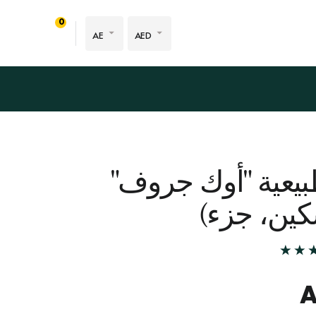
0
AE
AED
بيعية "أوك جروف"
كين، جزء)