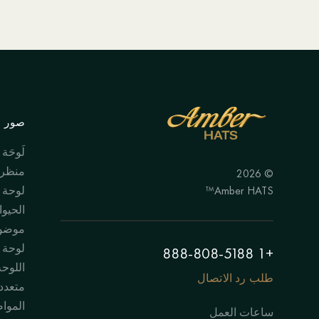
صور ال
لَوحَة
منظر 
© 2026
Amber HATS™
لوحة
الحيوا
موضوع
لوحة "
+1 888-808-5188
اللوحة
طلب رد الاتصال
متعدد
الموا
ساعات العمل