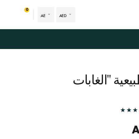
0
AE
AED
يعية "الغابات