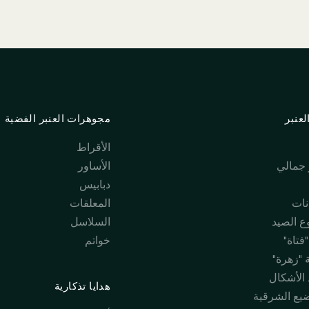
عنبر
مجوهرات العنبر الفضية
الأقراط
جمالي
الأساور
دبابيس
نات
المعلقات
 الصيد
السلاسل
فتاة"
خواتم
 "زهرة"
 الأشكال
هدايا تذكارية
ضيع الشرقية