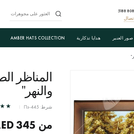
تصال
صور العنبر
هدايا تذكارية
AMBER HATS COLLECTION
"
المناظر الطب
والنهر"
شرط: Пз-445
من
345
AED