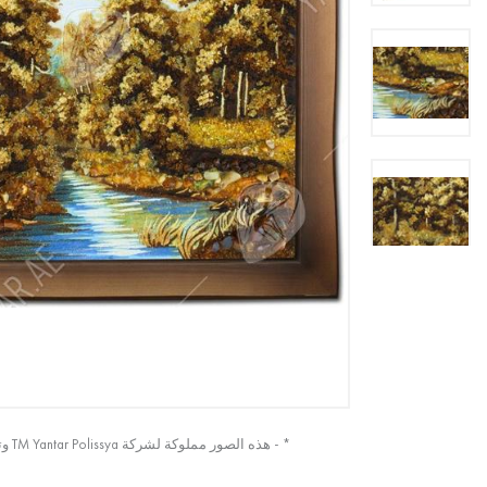
* - هذه الصور مملوكة لشركة TM Yantar Polissya وتم التقاطها من الصورة الأصلية