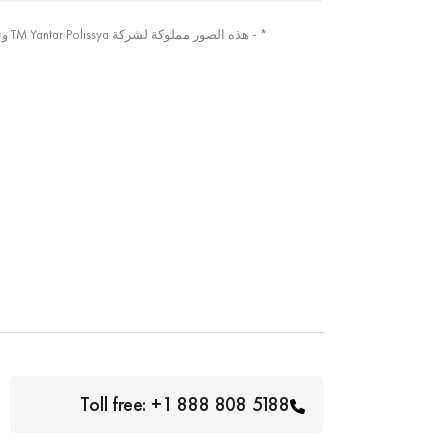
* - هذه الصور مملوكة لشركة TM Yantar Polissya وتم التقاطها من الصورة الأصلية
Toll free: +1 888 808 5188