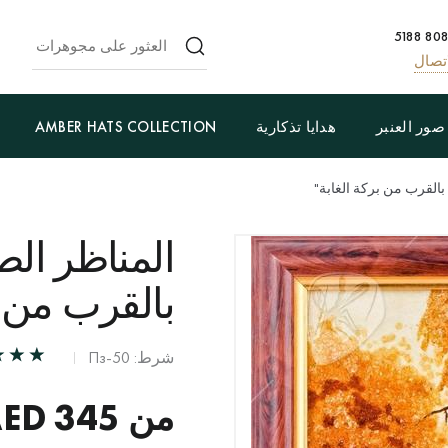
تصال
صور العنبر
هدايا تذكارية
AMBER HATS COLLECTION
 بالقرب من بركة الغابة"
المناظر الطب
بالقرب من ب
شرط: Пз-50
من
345
AED