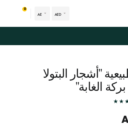
0
AE
AED
يعية "أشجار البتولا
ركة الغابة"