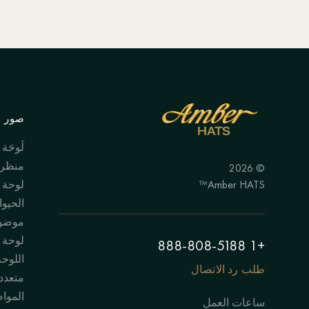
صور ال
لَوحَة
منظر 
© 2026
Amber HATS™
لوحة
الحيوا
موضوع
لوحة "
+1 888-808-5188
اللوحة
طلب رد الاتصال
متعدد
الموا
ساعات العمل