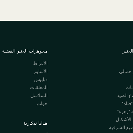
عنبر
مجوهرات العنبر الفضية
الأقراط
جمالي
الأساور
دبابيس
نات
المعلقات
 الصيد
السلاسل
فتاة"
خواتم
 "زهرة"
 الأشكال
هدايا تذكارية
ضيع الشرقية